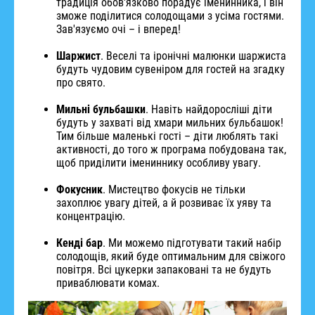
традиція обов'язково порадує іменинника, і він
зможе поділитися солодощами з усіма гостями.
Зав'язуємо очі – і вперед!
Шаржист
. Веселі та іронічні малюнки шаржиста
будуть чудовим сувеніром для гостей на згадку
про свято.
Мильні бульбашки
. Навіть найдоросліші діти
будуть у захваті від хмари мильних бульбашок!
Тим більше маленькі гості – діти люблять такі
активності, до того ж програма побудована так,
щоб приділити імениннику особливу увагу.
Фокусник
. Мистецтво фокусів не тільки
захоплює увагу дітей, а й розвиває їх уяву та
концентрацію.
Кенді бар
. Ми можемо підготувати такий набір
солодощів, який буде оптимальним для свіжого
повітря. Всі цукерки запаковані та не будуть
приваблювати комах.