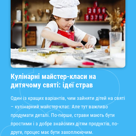
Кулінарні майстер-класи на
дитячому святі: ідеї страв
Один із кращих варіантів, чим зайняти дітей на святі
– кулінарний майстер-клас. Але тут важливо
продумати деталі. По-перше, страви мають бути
простими і з добре знайомих дітям продуктів, по-
друге, процес має бути захоплюючим.