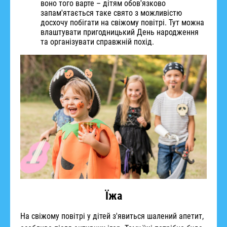
воно того варте – дітям обов'язково
запам'ятається таке свято з можливістю
досхочу побігати на свіжому повітрі. Тут можна
влаштувати пригодницький День народження
та організувати справжній похід.
Їжа
На свіжому повітрі у дітей з'явиться шалений апетит,