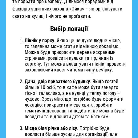
та подбати про безпеку. Ділимося порадами від
фахівців з дитячих заходів «Ойка» – як організувати
свято на вулиці і нічого не проґавити.
Вибір локації
Пікнік у парку
. Якщо це не дуже людне місце,
то галявина може стати відмінною локацією.
Можна буде прикрасити дерева яскравими
стрічками, розвісити кульки та гірлянди із
картону. Тут можна влаштувати пікнік, провести
захоплюючий квест чи тематичну вечірку.
Дача, двір приватного будинку
. Якщо гостей
більше 10 осіб, то в кафе може бути занадто
тісно і галасливо, а на вулиці у теплу погоду –
чудово. Зрозуміло, що потрібно буде оформити
локацію: прикрасити місце свята, зробити
тематичні декорації та подбати, де можна буде
посидіти та відпочити дітям та батькам.
Місце біля річки або лісу
. Потрібно буде
докласти більше зусиль для організації, але