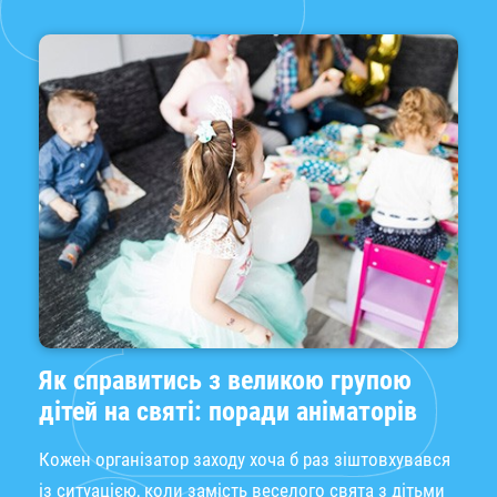
Як справитись з великою групою
дітей на святі: поради аніматорів
Кожен організатор заходу хоча б раз зіштовхувався
із ситуацією, коли замість веселого свята з дітьми