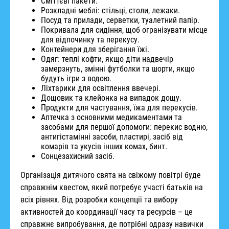
Сміттєві пакети.
Розкладні меблі: стільці, столи, лежаки.
Посуд та прилади, серветки, туалетний папір.
Покривала для сидіння, щоб огранізувати місце
для відпочинку та перекусу.
Контейнери для зберігання їжі.
Одяг: теплі кофти, якщо діти надвечір
замерзнуть, змінні футболки та шорти, якщо
будуть ігри з водою.
Ліхтарики для освітлення ввечері.
Дощовик та клейонка на випадок дощу.
Продукти для частування, їжа для перекусів.
Аптечка з основними медикаментами та
засобами для першої допомоги: перекис водню,
антигістамінні засоби, пластирі, засіб від
комарів та укусів інших комах, бинт.
Сонцезахисний засіб.
Організація дитячого свята на свіжому повітрі буде
справжнім квестом, який потребує участі батьків на
всіх рівнях. Від розробки концепції та вибору
активностей до координації часу та ресурсів – це
справжнє випробування, де потрібні одразу навички