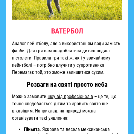
ВАТЕРБОЛ
Аналог пейнтболу, але з використанням води замість
фарби. Для гри вам знадобляться дитячі водяні
пістолети. Правила гри такі ж, як і у звичайному
пейнтболі – потрібно влучити у супротивника.
Перемагає той, хто зможе залишитися сухим.
Розваги на святі просто неба
Можна замовити
шоу від професіоналів
– це те, що
точно сподобається дітям та зробить свято ще
цікавішим. Наприклад, на природі можна
організувати такі уявлення:
Піньята
. Яскрава та весела мексиканська