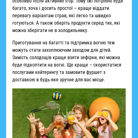
особливо після активних ігор. Тому їжі потрібно буде
багато, хоча і досить простої – краще віддати
перевагу варіантам страв, які легко та швидко
готуються. А також оберіть продукти серед тих, які
можна зберігати не в холодильнику.
Приготування на багатті та підтримка вогню теж
можуть стати захоплюючим заходом для дітей.
Замість солодощів краще взяти зефірки, які можна
буде підкоптити на вогні. Ще краще – скористатися
послугами кейтерингу та замовити фуршет з
доставкою в будь-яке зручне для вас місце.