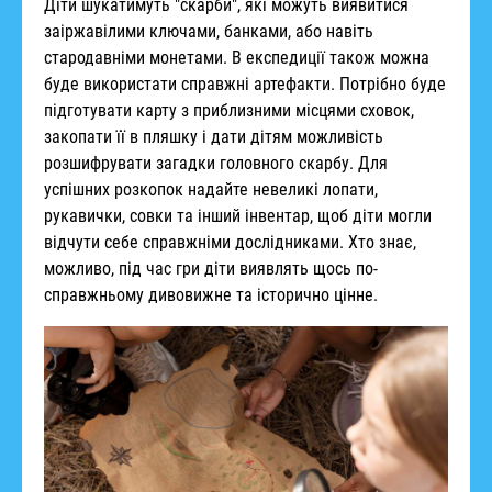
Діти шукатимуть "скарби", які можуть виявитися
заіржавілими ключами, банками, або навіть
стародавніми монетами. В експедиції також можна
буде використати справжні артефакти. Потрібно буде
підготувати карту з приблизними місцями сховок,
закопати її в пляшку і дати дітям можливість
розшифрувати загадки головного скарбу. Для
успішних розкопок надайте невеликі лопати,
рукавички, совки та інший інвентар, щоб діти могли
відчути себе справжніми дослідниками. Хто знає,
можливо, під час гри діти виявлять щось по-
справжньому дивовижне та історично цінне.