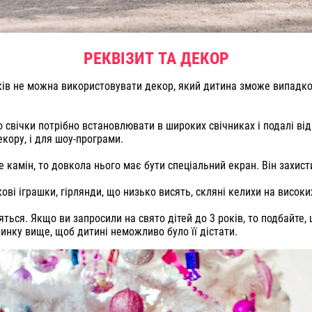
РЕКВІЗИТ ТА ДЕКОР
оків не можна використовувати декор, який дитина зможе випадко
 свічки потрібно встановлювати в широких свічниках і подалі від
екору, і для шоу-програми.
камін, то довкола нього має бути спеціальний екран. Він захисти
ові іграшки, гірлянди, що низько висять, скляні келихи на високи
яться. Якщо ви запросили на свято дітей до 3 років, то подбайте,
инку вище, щоб дитині неможливо було її дістати.