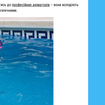
тись до
професійних аніматорів
– вони володіють
безпечними.