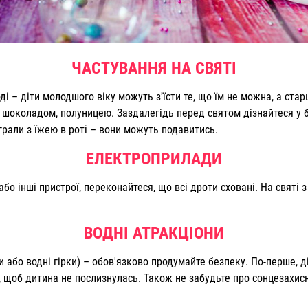
ЧАСТУВАННЯ НА СВЯТІ
 – діти молодшого віку можуть з'їсти те, що їм не можна, а стар
 шоколадом, полуницею. Заздалегідь перед святом дізнайтеся у ба
 грали з їжею в роті – вони можуть подавитись.
ЕЛЕКТРОПРИЛАДИ
бо інші пристрої, переконайтеся, що всі дроти сховані. На святі 
ВОДНІ АТРАКЦІОНИ
и або водні гірки) – обов'язково продумайте безпеку. По-перше, 
и, щоб дитина не послизнулась. Також не забудьте про сонцезахис