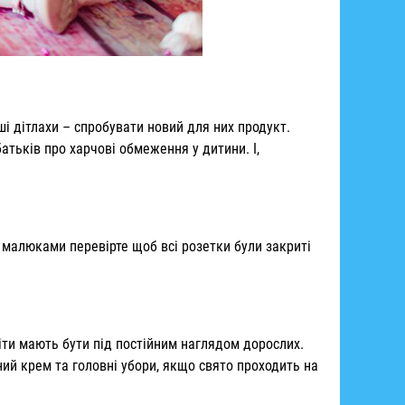
ші дітлахи – спробувати новий для них продукт.
тьків про харчові обмеження у дитини. І,
з малюками перевірте щоб всі розетки були закриті
діти мають бути під постійним наглядом дорослих.
ний крем та головні убори, якщо свято проходить на