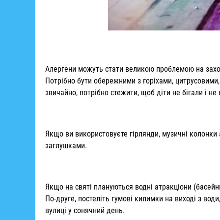
Алергени можуть стати великою проблемою на заході
Потрібно бути обережними з горіхами, цитрусовими,
звичайно, потрібно стежити, щоб діти не бігали і не
Якщо ви використовуєте гірлянди, музичні колонки а
заглушками.
Якщо на святі плануються водні атракціони (басейн
По-друге, постеліть гумові килимки на виході з вод
вулиці у сонячний день.