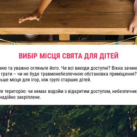
ВИБІР МІСЦЯ СВЯТА ДЛЯ ДІТЕЙ
ню та уважно огляньте його. Чи всі виходи доступні? Вікна зачи
та грати – чи не буде травмонебезпечною обстановка приміщення? 
ьше місця для ігор, ніж групі старших дітей.
те територію: чи немає водойм з відкритим доступом, небезпечних 
надійно закріплене.