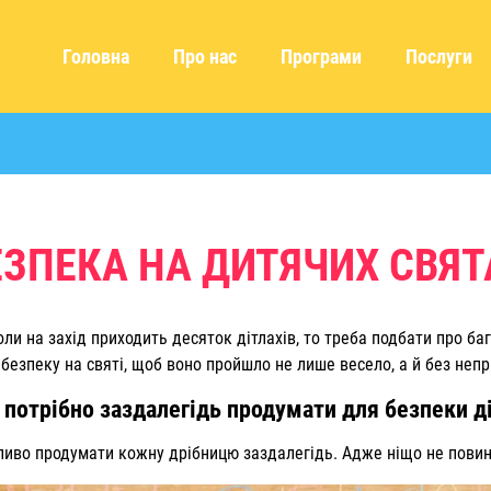
Головна
Про нас
Програми
Послуги
ЕЗПЕКА НА ДИТЯЧИХ СВЯТ
ли на захід приходить десяток дітлахів, то треба подбати про баг
езпеку на святі, щоб воно пройшло не лише весело, а й без неп
потрібно заздалегідь продумати для безпеки д
ажливо продумати кожну дрібницю заздалегідь. Адже ніщо не пов