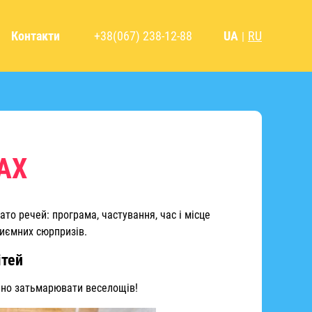
Контакти
+38(067) 238-12-88
UA
RU
|
АХ
ато речей: програма, частування, час і місце
риємних сюрпризів.
ітей
инно затьмарювати веселощів!