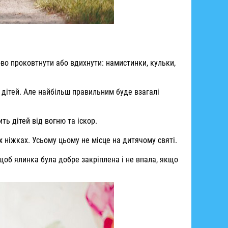
во проковтнути або вдихнути: намистинки, кульки,
 дітей. Але найбільш правильним буде взагалі
ть дітей від вогню та іскор.
х ніжках. Усьому цьому не місце на дитячому святі.
 щоб ялинка була добре закріплена і не впала, якщо