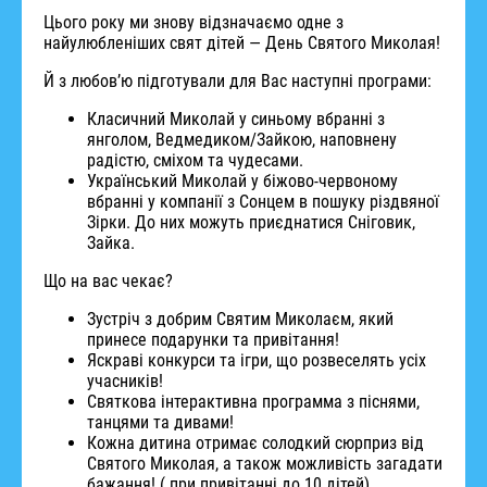
Цього року ми знову відзначаємо одне з
найулюбленіших свят дітей — День Святого Миколая!
Й з любовʼю підготували для Вас наступні програми:
Класичний Миколай у синьому вбранні з
янголом, Ведмедиком/Зайкою, наповнену
радістю, сміхом та чудесами.
Український Миколай у біжово-червоному
вбранні у компанії з Сонцем в пошуку різдвяної
Зірки. До них можуть приєднатися Сніговик,
Зайка.
Що на вас чекає?
Зустріч з добрим Святим Миколаєм, який
принесе подарунки та привітання!
Яскраві конкурси та ігри, що розвеселять усіх
учасників!
Святкова інтерактивна программа з піснями,
танцями та дивами!
Кожна дитина отримає солодкий сюрприз від
Святого Миколая, а також можливість загадати
бажання! ( при привітанні до 10 дітей)