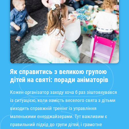
Як справитись з великою групою
дітей на святі: поради аніматорів
Кожен організатор заходу хоча б раз зіштовхувався
із ситуацією, коли замість веселого свята з дітьми
виходить справжній тренінг із управління
маленькими енерджайзерами. Тут важливим є
правильний підхід до групи дітей, і грамотне